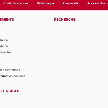
Contacts et accès
Bibliothèque
Plan de site
Accessibilité:
NEMENTS
RECHERCHE
stance
ybride
ésentiel
s
des formations
formation continue
 ET STAGES