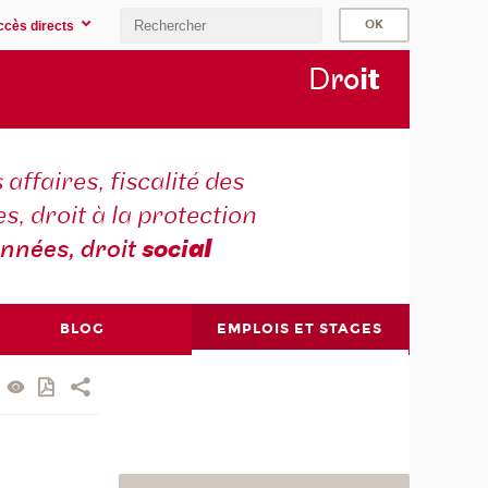
ccès directs
D
ro
i
t
 affaires, fiscalité des
s, droit à la protection
nnées, droit
soci
al
BLOG
EMPLOIS ET STAGES