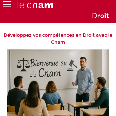
D
ro
i
t
Développez vos compétences en Droit avec le
Cnam