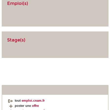
Emploi(s)
Stage(s)
tout
emploi.cnam.fr
poster une
offre