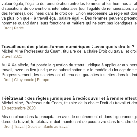
valeur égale, l’égalité de rémunération entre les femmes et les hommes », affi
dispositions de conventions internationales (sur l’égalité de rémunération, sur
des femmes), déclinées dans le droit de l’Union européenne.La règle est donc 
va plus loin que « à travail égal, salaire égal ». Des femmes peuvent prétend
hommes quand dans leurs fonctions et métiers qui ne sont pas identiques le
| Droit
| Parité
Travailleurs des plates-formes numériques : avec quels droits ?
Michel Miné Professeur du Cnam, titulaire de la chaire Droit du travail et dr
2 avril 2021
Au XIXe siècle, fut posée la question du statut juridique à appliquer aux 
travail, avec un lien juridique de subordination sur le modèle du louage de se
Progressivement, les salariés ont obtenu des garanties inscrites dans le droit 
| Droit
| Citoyenneté
| Europe
Télétravail : des règles juridiques à redécouvrir et à rendre effec
Michel Miné, Professeur du Cnam, titulaire de la chaire Droit du travail et d
10 septembre 2020
Mis en place dans la précipitation avec le confinement et dans l’ignorance 
durée du travail, le télétravail doit maintenant se poursuivre dans le cadre de
| Droit
| Travail
| Société
| Santé au travail