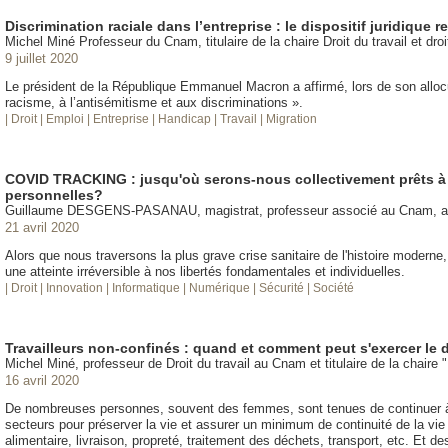
Discrimination raciale dans l’entreprise : le dispositif juridique r
Michel Miné Professeur du Cnam, titulaire de la chaire Droit du travail et dr
9 juillet 2020
Le président de la République Emmanuel Macron a affirmé, lors de son allocut
racisme, à l’antisémitisme et aux discriminations ».
| Droit
| Emploi
| Entreprise
| Handicap
| Travail
| Migration
COVID TRACKING : jusqu'où serons-nous collectivement prêts à 
personnelles?
Guillaume DESGENS-PASANAU, magistrat, professeur associé au Cnam, anci
21 avril 2020
Alors que nous traversons la plus grave crise sanitaire de l'histoire moderne, 
une atteinte irréversible à nos libertés fondamentales et individuelles.
| Droit
| Innovation
| Informatique
| Numérique
| Sécurité
| Société
Travailleurs non-confinés : quand et comment peut s'exercer le dr
Michel Miné, professeur de Droit du travail au Cnam et titulaire de la chaire 
16 avril 2020
De nombreuses personnes, souvent des femmes, sont tenues de continuer à t
secteurs pour préserver la vie et assurer un minimum de continuité de la vie 
alimentaire, livraison, propreté, traitement des déchets, transport, etc. Et de