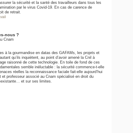
surer la sécurité et la santé des travailleurs dans tous les
ntamination par le virus Covid-19. En cas de carence de
it de retrait.
avail
es-nous ?
 au Cnam
ires à la gourmandise en datas des GAFAMs, les projets et
utant qu’ils inquiètent, au point d’avoir amené la Cnil à
ge raisonné de cette technologie. En toile de fond de ces
fondamentales semble inéluctable : la sécurité commence-t-elle
naces réelles la reconnaissance faciale fait-elle aujourd’hui
et professeur associé au Cnam spécialisé en droit du
n existante… et sur ses limites.