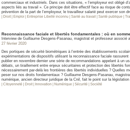
commerciaux et industriels. Dans ces situations, « l’employeur est obligé d’as
aspects liés au travail ». Ce principe doit être effectif face au risque de co
prévention de la part de l’employeur, le travailleur salarié peut exercer son dro
| Droit
| Emploi
| Entreprise
Libellé inconnu
| Santé au travail
| Santé publique
| Tr
Reconnaissance faciale et libertés fondamentales : où en somm
Interview de Guillaume Desgens-Pasanau, magistrat et professeur associé
27 février 2020
Des portiques de sécurité biométriques à l’entrée des établissements scola
expérimentations de dispositifs utilisant la reconnaissance faciale rassurent a
publier en novembre dernier une série de recommandations appelant à un usa
débats, un tiraillement entre enjeux sécuritaires et protection des libertés 
nécessairement par-delà les frontières des libertés individuelles ? Quelles me
peser sur nos droits fondamentaux ? Guillaume Desgens-Pasanau, magistrat 
numérique, ancien directeur juridique de la Cnil, fait le point sur la législatio
| Citoyenneté
| Droit
| Innovation
| Numérique
| Sécurité
| Société