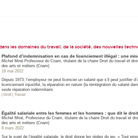
ans les domaines du travail, de la société, des nouvelles techno
Plafond d’indemnisation en cas de licenciement illégal : une mise 
Michel Miné Professeur du Cnam, titulaire de la chaire Droit du travail et dr
des arts et métiers (Cnam)
18 mai 2022
Depuis 1973, l’employeur ne peut licencier un salarié que s’il peut justifier 
licenciement injustifié, la réparation en nature (la réintégration du salarié da
seule réparation indemnitaire.
| Droit
| Travail
Égalité salariale entre les femmes et les hommes : que dit le droi
Michel Miné, Professeur du Cnam, titulaire de la chaire Droit du travail et d
des arts et métiers (Cnam)
8 mars 2022
Sur le sujet de l’égalité salariale, le droit donne les règles du jeu. « Tout e