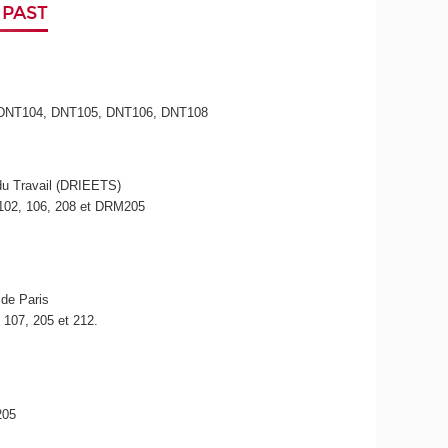
- PAST
E DNT104, DNT105, DNT106, DNT108
 du Travail (DRIEETS)
102, 106, 208 et DRM205
 de Paris
107, 205 et 212.
205