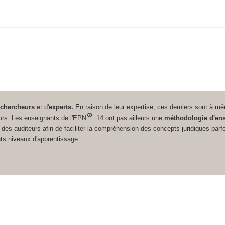
-chercheurs
et d'
experts.
En raison de leur expertise, ces derniers sont à 
urs. Les enseignants de l'EPN
14 ont pas ailleurs une
méthodologie d'ens
des auditeurs afin de faciliter la compréhension des concepts juridiques parf
nts niveaux d'apprentissage.