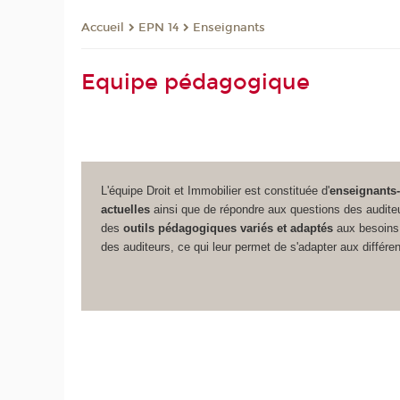
EPN 14
Enseignants
Accueil
Equipe pédagogique
L'équipe Droit et Immobilier est constituée d'
enseignants
actuelles
ainsi que de répondre aux questions des audite
des
outils pédagogiques variés et adaptés
aux besoins 
des auditeurs, ce qui leur permet de s'adapter aux différe