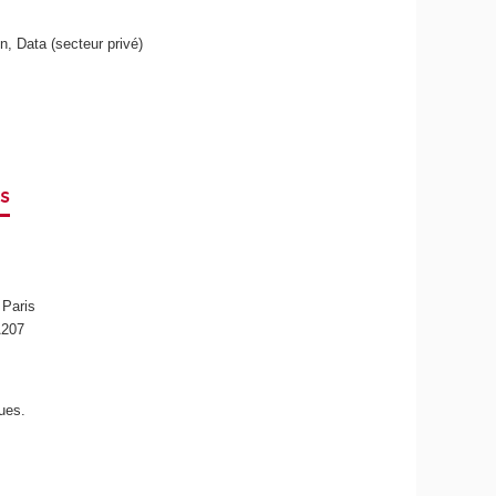
n, Data (secteur privé)
s
 Paris
A207
ues.