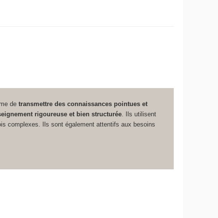
même de
transmettre des connaissances pointues et
eignement rigoureuse et bien structurée
. Ils utilisent
ois complexes. Ils sont également attentifs aux besoins