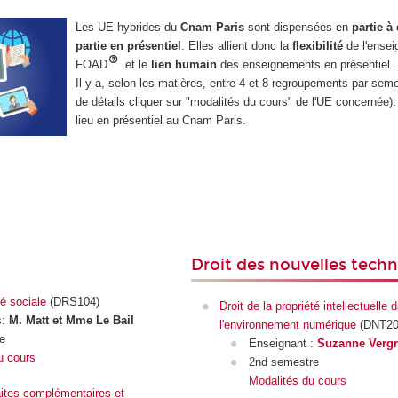
Les UE hybrides du
Cnam Paris
sont dispensées en
partie à
partie en présentiel
. Elles allient donc la
flexibilité
de l'ense
FOAD
et le
lien humain
des enseignements en présentiel.
Il y a, selon les matières, entre 4 et 8 regroupements par seme
de détails cliquer sur "modalités du cours" de l'UE concernée). 
lieu en présentiel au Cnam Paris.
Droit des nouvelles tech
té sociale
(DRS104)
Droit de la propriété intellectuelle 
:
M. Matt et Mme Le Bail
l'environnement numérique
(DNT20
re
Enseignant :
Suzanne Vergn
u cours
2nd semestre
Modalités du cours
aites complémentaires et