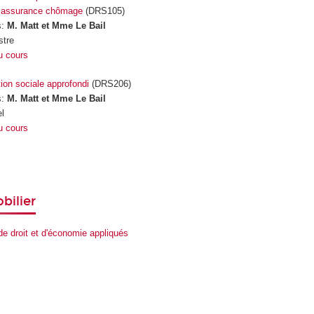
, assurance chômage
(DRS105)
s:
M. Matt et Mme Le Bail
tre
u cours
tion sociale approfondi
(DRS206)
s:
M. Matt et Mme Le Bail
l
u cours
bilier
t de droit et d'économie appliqués