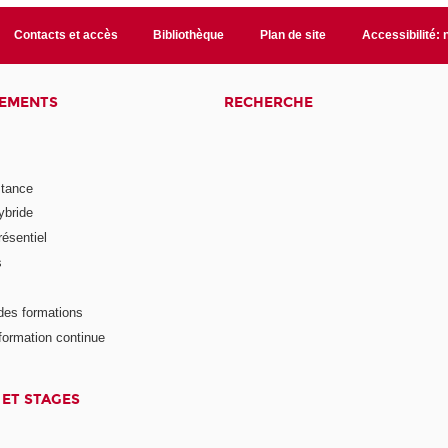
Contacts et accès
Bibliothèque
Plan de site
Accessibilité:
NEMENTS
RECHERCHE
stance
ybride
ésentiel
s
des formations
formation continue
 ET STAGES