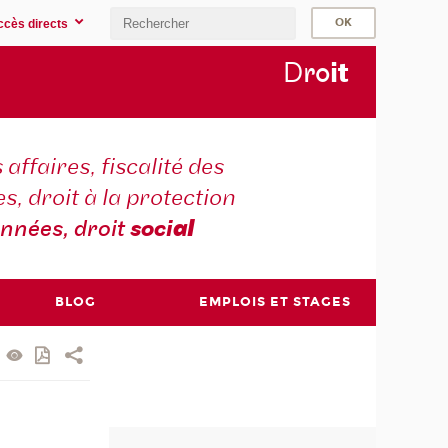
ccès directs
D
ro
i
t
 affaires, fiscalité des
s, droit à la protection
nnées, droit
soci
al
BLOG
EMPLOIS ET STAGES