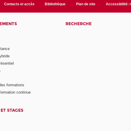
Contacts et accès
Bibliothèque
Plan de site
Accessibilité:
NEMENTS
RECHERCHE
stance
ybride
ésentiel
s
des formations
formation continue
 ET STAGES