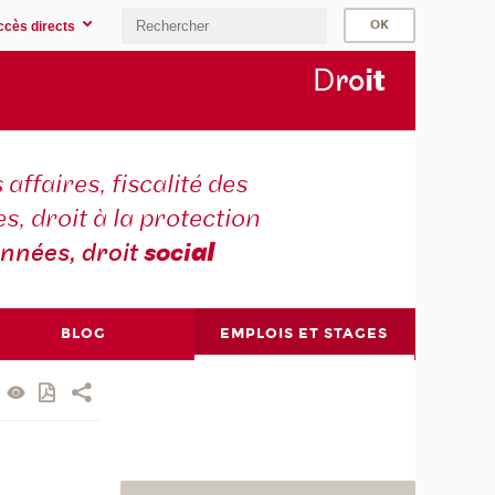
ccès directs
D
ro
i
t
 affaires, fiscalité des
s, droit à la protection
nnées, droit
soci
al
BLOG
EMPLOIS ET STAGES