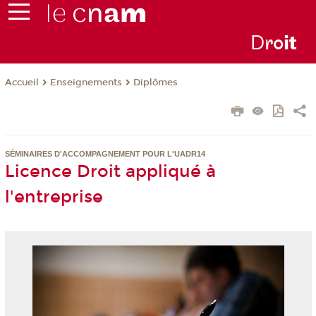
D
ro
i
t
Enseignements
Diplômes
Accueil
SÉMINAIRES D'ACCOMPAGNEMENT POUR L'UADR14
Licence Droit appliqué à
l'entreprise