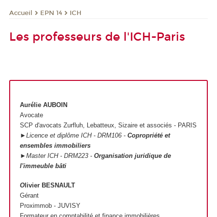
EPN 14
ICH
Accueil
Les professeurs de l'ICH-Paris
Aurélie AUBOIN
Avocate
SCP d'avocats Zurfluh, Lebatteux, Sizaire et associés - PARIS
►Licence et diplôme ICH - DRM106 -
Copropriété et
ensembles immobiliers
►Master ICH - DRM223 -
Organisation juridique de
l'immeuble bâti
O
livier BESNAULT
Gérant
Proximmob - JUVISY
Formateur en comptabilité et finance immobilières