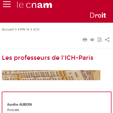
D
ro
i
t
EPN 14
ICH
Accueil
Les professeurs de l'ICH-Paris
Aurélie AUBOIN
Avocate