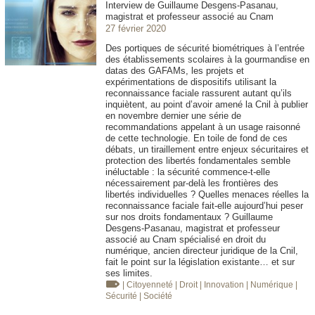
Interview de Guillaume Desgens-Pasanau,
magistrat et professeur associé au Cnam
27 février 2020
Des portiques de sécurité biométriques à l’entrée
des établissements scolaires à la gourmandise en
datas des GAFAMs, les projets et
expérimentations de dispositifs utilisant la
reconnaissance faciale rassurent autant qu’ils
inquiètent, au point d’avoir amené la Cnil à publier
en novembre dernier une série de
recommandations appelant à un usage raisonné
de cette technologie. En toile de fond de ces
débats, un tiraillement entre enjeux sécuritaires et
protection des libertés fondamentales semble
inéluctable : la sécurité commence-t-elle
nécessairement par-delà les frontières des
libertés individuelles ? Quelles menaces réelles la
reconnaissance faciale fait-elle aujourd’hui peser
sur nos droits fondamentaux ? Guillaume
Desgens-Pasanau, magistrat et professeur
associé au Cnam spécialisé en droit du
numérique, ancien directeur juridique de la Cnil,
fait le point sur la législation existante… et sur
ses limites.
| Citoyenneté
| Droit
| Innovation
| Numérique
|
Sécurité
| Société