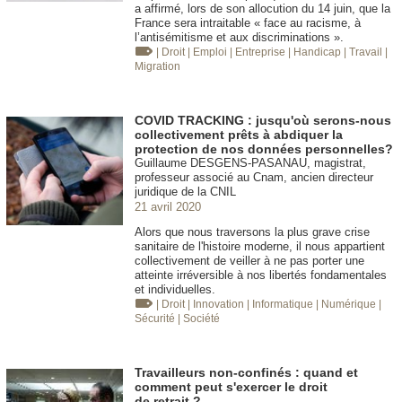
a affirmé, lors de son allocution du 14 juin, que la
France sera intraitable « face au racisme, à
l’antisémitisme et aux discriminations ».
| Droit
| Emploi
| Entreprise
| Handicap
| Travail
|
Migration
COVID TRACKING : jusqu'où serons-nous
collectivement prêts à abdiquer la
protection de nos données personnelles?
Guillaume DESGENS-PASANAU, magistrat,
professeur associé au Cnam, ancien directeur
juridique de la CNIL
21 avril 2020
Alors que nous traversons la plus grave crise
sanitaire de l'histoire moderne, il nous appartient
collectivement de veiller à ne pas porter une
atteinte irréversible à nos libertés fondamentales
et individuelles.
| Droit
| Innovation
| Informatique
| Numérique
|
Sécurité
| Société
Travailleurs non-confinés : quand et
comment peut s'exercer le droit
de retrait ?