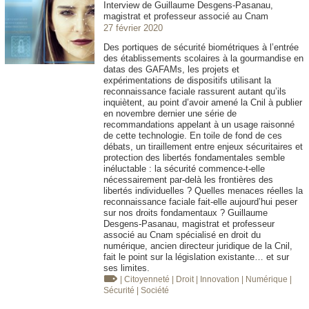
Interview de Guillaume Desgens-Pasanau,
magistrat et professeur associé au Cnam
27 février 2020
Des portiques de sécurité biométriques à l’entrée
des établissements scolaires à la gourmandise en
datas des GAFAMs, les projets et
expérimentations de dispositifs utilisant la
reconnaissance faciale rassurent autant qu’ils
inquiètent, au point d’avoir amené la Cnil à publier
en novembre dernier une série de
recommandations appelant à un usage raisonné
de cette technologie. En toile de fond de ces
débats, un tiraillement entre enjeux sécuritaires et
protection des libertés fondamentales semble
inéluctable : la sécurité commence-t-elle
nécessairement par-delà les frontières des
libertés individuelles ? Quelles menaces réelles la
reconnaissance faciale fait-elle aujourd’hui peser
sur nos droits fondamentaux ? Guillaume
Desgens-Pasanau, magistrat et professeur
associé au Cnam spécialisé en droit du
numérique, ancien directeur juridique de la Cnil,
fait le point sur la législation existante… et sur
ses limites.
| Citoyenneté
| Droit
| Innovation
| Numérique
|
Sécurité
| Société