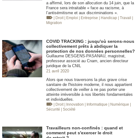
a affirmé, lors de son allocution du 14 juin, que la
France sera intraitable « face au racisme, à
l’antisémitisme et aux discriminations ».
| Droit
| Emploi
| Entreprise
| Handicap
| Travail
|
Migration
COVID TRACKING : jusqu'où serons-nous
collectivement prêts à abdiquer la
protection de nos données personnelles?
Guillaume DESGENS-PASANAU, magistrat,
professeur associé au Cnam, ancien directeur
juridique de la CNIL
21 avril 2020
Alors que nous traversons la plus grave crise
sanitaire de l'histoire moderne, il nous appartient
collectivement de veiller à ne pas porter une
atteinte irréversible à nos libertés fondamentales
et individuelles.
| Droit
| Innovation
| Informatique
| Numérique
|
Sécurité
| Société
Travailleurs non-confinés : quand et
comment peut s'exercer le droit
de retrait ?