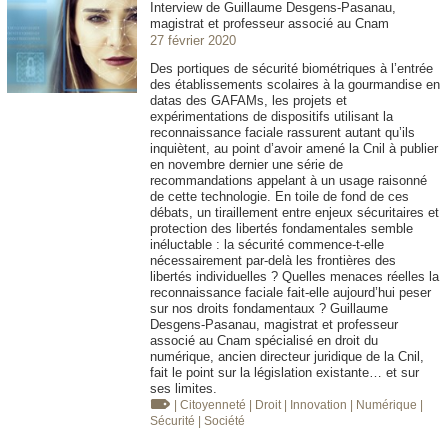
Interview de Guillaume Desgens-Pasanau,
magistrat et professeur associé au Cnam
27 février 2020
Des portiques de sécurité biométriques à l’entrée
des établissements scolaires à la gourmandise en
datas des GAFAMs, les projets et
expérimentations de dispositifs utilisant la
reconnaissance faciale rassurent autant qu’ils
inquiètent, au point d’avoir amené la Cnil à publier
en novembre dernier une série de
recommandations appelant à un usage raisonné
de cette technologie. En toile de fond de ces
débats, un tiraillement entre enjeux sécuritaires et
protection des libertés fondamentales semble
inéluctable : la sécurité commence-t-elle
nécessairement par-delà les frontières des
libertés individuelles ? Quelles menaces réelles la
reconnaissance faciale fait-elle aujourd’hui peser
sur nos droits fondamentaux ? Guillaume
Desgens-Pasanau, magistrat et professeur
associé au Cnam spécialisé en droit du
numérique, ancien directeur juridique de la Cnil,
fait le point sur la législation existante… et sur
ses limites.
| Citoyenneté
| Droit
| Innovation
| Numérique
|
Sécurité
| Société