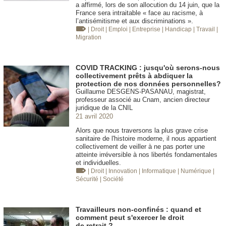
a affirmé, lors de son allocution du 14 juin, que la
France sera intraitable « face au racisme, à
l’antisémitisme et aux discriminations ».
| Droit
| Emploi
| Entreprise
| Handicap
| Travail
|
Migration
COVID TRACKING : jusqu'où serons-nous
collectivement prêts à abdiquer la
protection de nos données personnelles?
Guillaume DESGENS-PASANAU, magistrat,
professeur associé au Cnam, ancien directeur
juridique de la CNIL
21 avril 2020
Alors que nous traversons la plus grave crise
sanitaire de l'histoire moderne, il nous appartient
collectivement de veiller à ne pas porter une
atteinte irréversible à nos libertés fondamentales
et individuelles.
| Droit
| Innovation
| Informatique
| Numérique
|
Sécurité
| Société
Travailleurs non-confinés : quand et
comment peut s'exercer le droit
de retrait ?