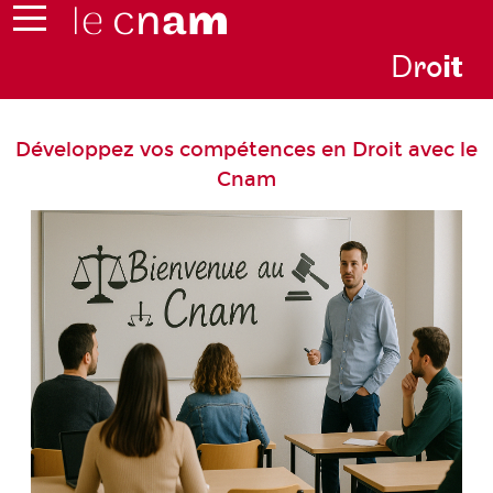
D
ro
i
t
Développez vos compétences en Droit avec le
Cnam