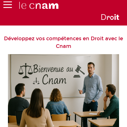
D
ro
i
t
Développez vos compétences en Droit avec le
Cnam