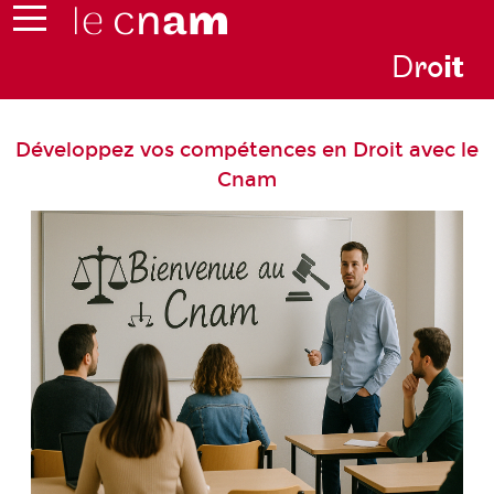
D
ro
i
t
Développez vos compétences en Droit avec le
Cnam