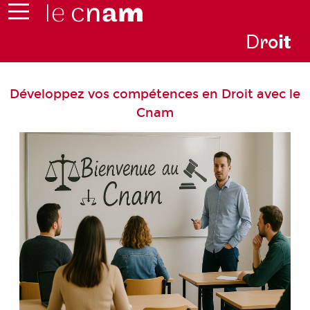
D
ro
i
t
Développez vos compétences en Droit avec le
Cnam