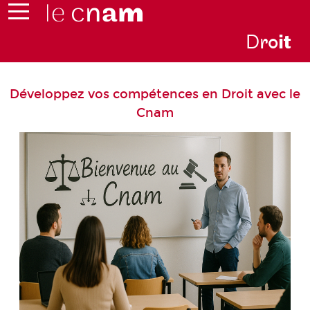
D
ro
i
t
Développez vos compétences en Droit avec le
Cnam