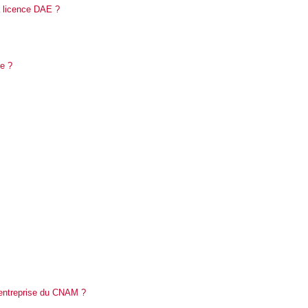
a licence DAE ?
ce ?
te d’entreprise du CNAM ?