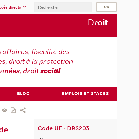
ccès directs
D
ro
i
t
 affaires, fiscalité des
s, droit à la protection
nnées, droit
soci
al
BLOG
EMPLOIS ET STAGES
Code UE : DRS203
 de