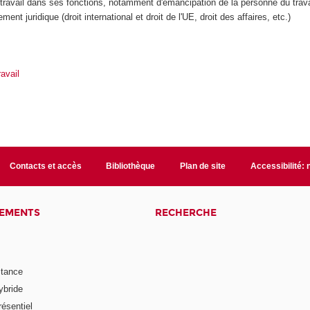
travail dans ses fonctions, notamment d'émancipation de la personne du travai
ent juridique (droit international et droit de l'UE, droit des affaires, etc.)
avail
Contacts et accès
Bibliothèque
Plan de site
Accessibilité:
NEMENTS
RECHERCHE
stance
ybride
ésentiel