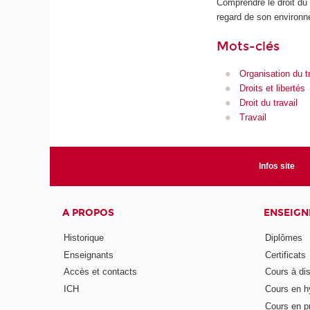
Comprendre le droit du 
regard de son environnem
Mots-clés
Organisation du tr
Droits et libertés
Droit du travail
Travail
Infos site
A PROPOS
ENSEIG
Historique
Diplômes
Enseignants
Certificats
Accès et contacts
Cours à di
ICH
Cours en h
Cours en pr