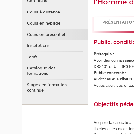
l'Homme da
Certificats
Cours à distance
PRÉSENTATIO
Cours en hybride
Cours en présentiel
Public, conditi
Inscriptions
Prérequis :
Tarifs
Avoir des connaissance
DRS101 et UE DRS102
Catalogue des
Public concerné :
formations
Auditrices et auditeurs
Stages en formation
Autres auditrices et au
continue
Objectifs péd
Acquérir la capacité à 
libertés et les droits 