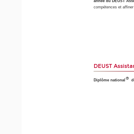
année du DEUST Assis
compétences et affiner 
DEUST Assistan
Diplôme national
d