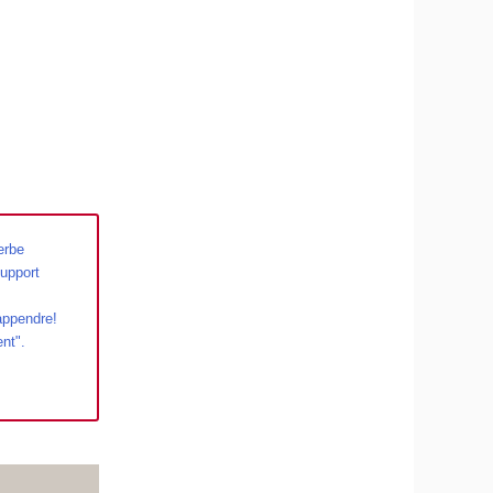
erbe
Support
'appendre!
nt".