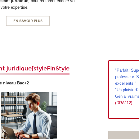
tant juridique
, pour renforcer encore vos
votre expertise.
EN SAVOIR PLUS
t juridique[styleFinStyle
"
Parfait! Sup
professeur. 
e niveau Bac+2
excellents."
"Un plaisir d
Génial vraime
(
DRA112
)