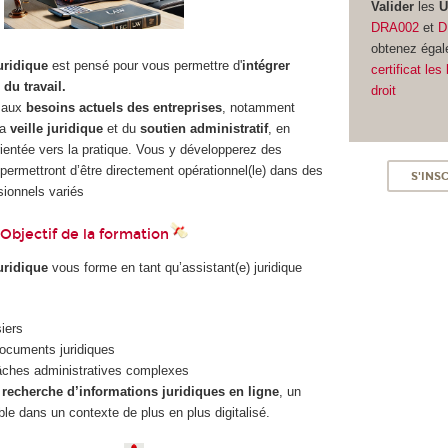
Valider
les
DRA002
et
D
obtenez égal
uridique
est pensé pour vous permettre d'
intégrer
certificat le
du travail.
droit
d aux
besoins actuels des entreprises
, notamment
la
veille juridique
et du
soutien administratif
, en
rientée vers la pratique. Vous y développerez des
ermettront d’être directement opérationnel(le) dans des
S'INS
ionnels variés
Objectif de la formation
uridique
vous forme en tant qu’assistant(e) juridique
iers
documents juridiques
tâches administratives complexes
s
recherche d’informations juridiques en ligne
, un
ble dans un contexte de plus en plus digitalisé.