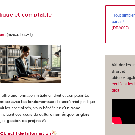
idique et comptable
"Tout simple
parfait!"
(DRA002)
ent
(niveau bac+1)
Valider
les t
droit
et
obtenez égal
certificat le
droit
ffre une formation initiale en droit et comptabilité,
iariser avec les fondamentaux
du secrétariat juridique.
ules spécialisés, vous bénéficiez d’un
tronc
, incluant des cours de
culture numérique
,
anglais
,
e
, et
gestion de projets
✍️.
Objectif de la formation