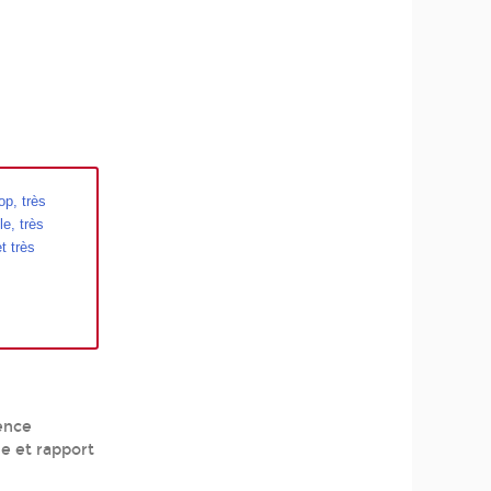
op, très
le, très
t très
ence
le et rapport