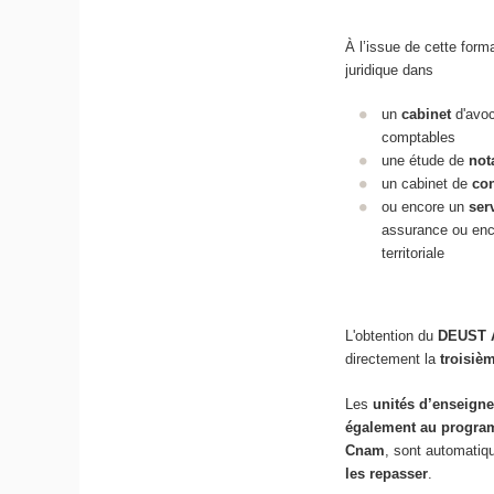
À l’issue de cette form
juridique dans
un
cabinet
d'avoc
comptables
une étude de
not
un cabinet de
con
ou encore un
ser
assurance ou enco
territoriale
L'obtention du
DEUST A
directement la
troisiè
Les
unités d’enseigne
également au progra
Cnam
, sont automati
les repasser
.