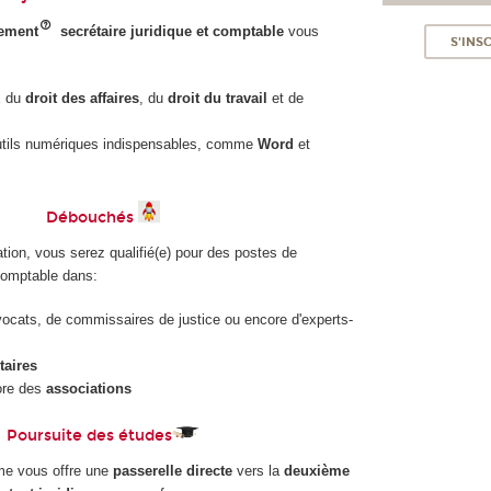
sement
secrétaire juridique et comptable
vous
S'INS
x du
droit des affaires
, du
droit du travail
et de
outils numériques indispensables, comme
Word
et
Débouchés
ation, vous serez qualifié(e) pour des postes de
 comptable dans:
ocats, de commissaires de justice ou encore d'experts-
taires
re des
associations
Poursuite des études
ôme vous offre une
passerelle directe
vers la
deuxième