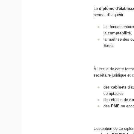
Le
diplôme d'établis
permet d'acquérir:
les fondamentau
la
comptabilité
,
la maîtrise des 
Excel
.
À l’issue de cette form
secrétaire juridique et
des
cabinets
d'av
comptables
des études de
no
des
PME
ou enco
L'obtention de ce dipl