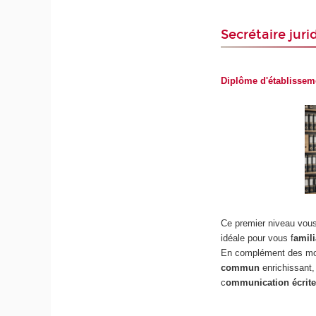
Secrétaire jur
Diplôme d'établissem
Ce premier niveau vous o
idéale pour vous f
amil
En complément des mod
commun
enrichissant
c
ommunication écrit