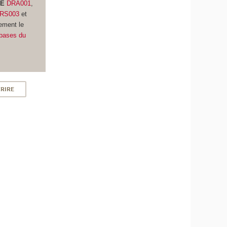
UE
DRA001
,
RS003
et
ement le
s bases du
CRIRE