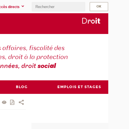
ccès directs
D
ro
i
t
 affaires, fiscalité des
s, droit à la protection
nnées, droit
soci
al
BLOG
EMPLOIS ET STAGES