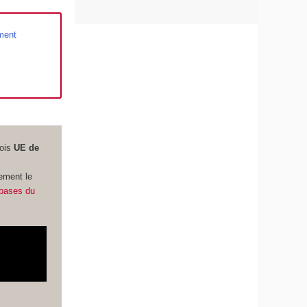
ment
rois
UE de
ement le
s bases du