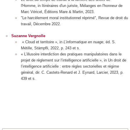
l'Homme
, in
Itinéraires d'un juriste, Mélanges en l'honneur de
Marc Véricel
,
Éditions Mare & Martin
, 2023.
"Le harcèlement moral institutionnel réprimé",
Revue de droit du
travail
, Décembre 2022.
Suzanne Vergnolle
« Cloud et territoire », in
L’informatique en nuage
, éd. S.
Métille, Stämpfli, 2022, p. 243 et s.
« L’illusoire interdiction des pratiques manipulatoires dans le
projet de règlement sur l’intelligence artificielle », in
Un droit de
l’intelligence artificielle : entre règles sectorielles et régime
général
, dir. C. Castets-Renard et J. Eynard, Larcier, 2023, p.
439 et s.