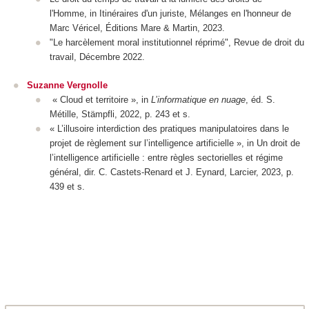
l'Homme
, in
Itinéraires d'un juriste, Mélanges en l'honneur de
Marc Véricel
,
Éditions Mare & Martin
, 2023.
"Le harcèlement moral institutionnel réprimé",
Revue de droit du
travail
, Décembre 2022.
Suzanne Vergnolle
« Cloud et territoire », in
L’informatique en nuage
, éd. S.
Métille, Stämpfli, 2022, p. 243 et s.
« L’illusoire interdiction des pratiques manipulatoires dans le
projet de règlement sur l’intelligence artificielle », in
Un droit de
l’intelligence artificielle : entre règles sectorielles et régime
général
, dir. C. Castets-Renard et J. Eynard, Larcier, 2023, p.
439 et s.