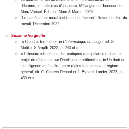
l'Homme
, in
Itinéraires d'un juriste, Mélanges en l'honneur de
Marc Véricel
,
Éditions Mare & Martin
, 2023.
"Le harcèlement moral institutionnel réprimé",
Revue de droit du
travail
, Décembre 2022.
Suzanne Vergnolle
« Cloud et territoire », in
L’informatique en nuage
, éd. S.
Métille, Stämpfli, 2022, p. 243 et s.
« L’illusoire interdiction des pratiques manipulatoires dans le
projet de règlement sur l’intelligence artificielle », in
Un droit de
l’intelligence artificielle : entre règles sectorielles et régime
général
, dir. C. Castets-Renard et J. Eynard, Larcier, 2023, p.
439 et s.