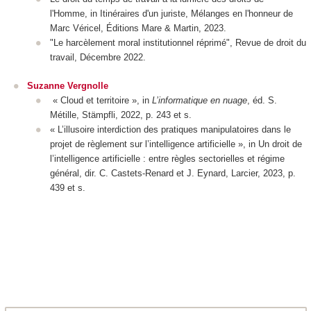
l'Homme
, in
Itinéraires d'un juriste, Mélanges en l'honneur de
Marc Véricel
,
Éditions Mare & Martin
, 2023.
"Le harcèlement moral institutionnel réprimé",
Revue de droit du
travail
, Décembre 2022.
Suzanne Vergnolle
« Cloud et territoire », in
L’informatique en nuage
, éd. S.
Métille, Stämpfli, 2022, p. 243 et s.
« L’illusoire interdiction des pratiques manipulatoires dans le
projet de règlement sur l’intelligence artificielle », in
Un droit de
l’intelligence artificielle : entre règles sectorielles et régime
général
, dir. C. Castets-Renard et J. Eynard, Larcier, 2023, p.
439 et s.