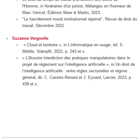
l'Homme
, in
Itinéraires d'un juriste, Mélanges en l'honneur de
Marc Véricel
,
Éditions Mare & Martin
, 2023.
"Le harcèlement moral institutionnel réprimé",
Revue de droit du
travail
, Décembre 2022.
Suzanne Vergnolle
« Cloud et territoire », in
L’informatique en nuage
, éd. S.
Métille, Stämpfli, 2022, p. 243 et s.
« L’illusoire interdiction des pratiques manipulatoires dans le
projet de règlement sur l’intelligence artificielle », in
Un droit de
l’intelligence artificielle : entre règles sectorielles et régime
général
, dir. C. Castets-Renard et J. Eynard, Larcier, 2023, p.
439 et s.