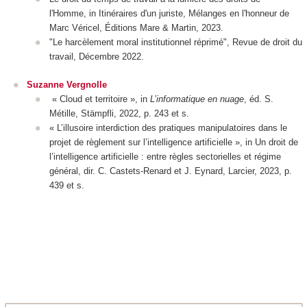
l'Homme
, in
Itinéraires d'un juriste, Mélanges en l'honneur de
Marc Véricel
,
Éditions Mare & Martin
, 2023.
"Le harcèlement moral institutionnel réprimé",
Revue de droit du
travail
, Décembre 2022.
Suzanne Vergnolle
« Cloud et territoire », in
L’informatique en nuage
, éd. S.
Métille, Stämpfli, 2022, p. 243 et s.
« L’illusoire interdiction des pratiques manipulatoires dans le
projet de règlement sur l’intelligence artificielle », in
Un droit de
l’intelligence artificielle : entre règles sectorielles et régime
général
, dir. C. Castets-Renard et J. Eynard, Larcier, 2023, p.
439 et s.