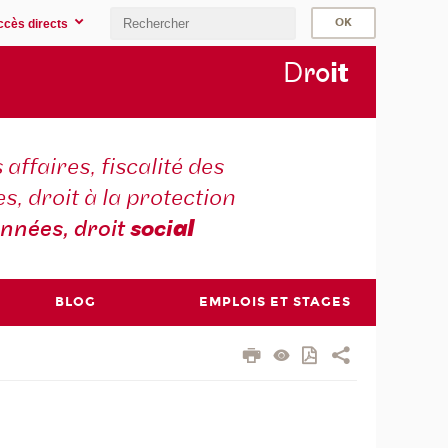
ccès directs
D
ro
i
t
 affaires, fiscalité des
s, droit à la protection
nnées, droit
soci
al
BLOG
EMPLOIS ET STAGES