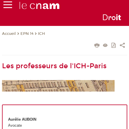
D
ro
i
t
EPN 14
ICH
Accueil
Les professeurs de l'ICH-Paris
Aurélie AUBOIN
Avocate