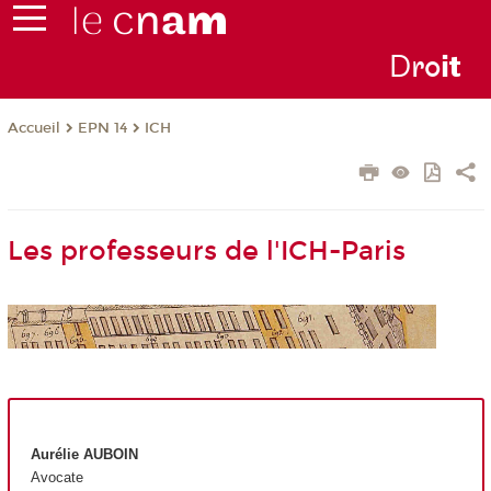
D
ro
i
t
EPN 14
ICH
Accueil
Les professeurs de l'ICH-Paris
Aurélie AUBOIN
Avocate