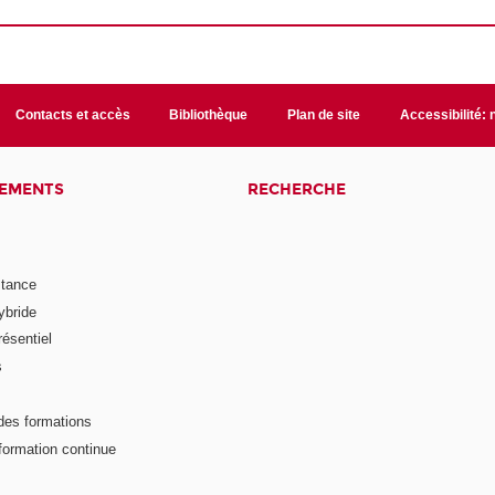
Contacts et accès
Bibliothèque
Plan de site
Accessibilité:
NEMENTS
RECHERCHE
stance
ybride
ésentiel
s
des formations
formation continue