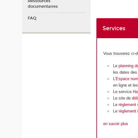
Ressources
documentaires
FAQ
Services
Vous trouverez ci-d
Le
planning 
les dates de
L'
Espace numé
en ligne et le
Le service
Ha
Le site de
dél
Le
règlement 
Le
règlement i
en savoir plus