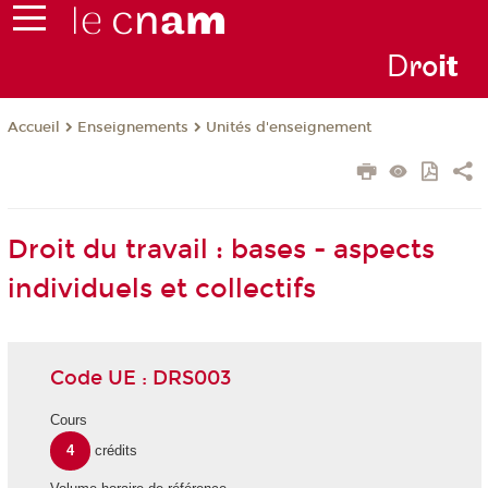
D
ro
i
t
Enseignements
Unités d'enseignement
Accueil
Droit du travail : bases - aspects
individuels et collectifs
Code UE : DRS003
Cours
4
crédits