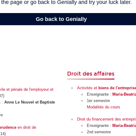
Droit des affaires
Activités et
biens de l'entrepris
ile et pénale de l'employeur et
Enseignante :
Maria-Beatr
7)
1er semestre
s :
Anne Le Nouvel et Baptiste
Modalités du cours
re
Droit du financement des entrepr
Enseignante :
Maria-Beatr
sprudence
en droit de
2nd semestre
14)