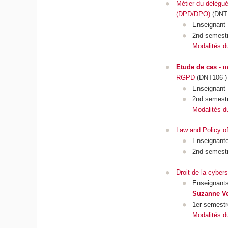
Métier du délégué
(DPD/DPO)
(DNT
Enseignant
2nd semest
Modalités d
Etude de cas
- m
RGPD
(DNT106 )
Enseignant
2nd semest
Modalités d
Law and Policy o
Enseignant
2nd semest
Droit de la cybers
Enseignant
Suzanne Ve
1er semestr
Modalités d