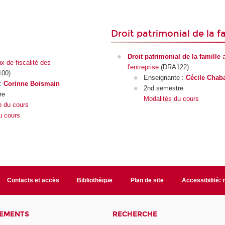
Droit patrimonial de la f
Droit patrimonial de la famille
a
x de fiscalité des
l'entreprise
(DRA122)
00)
Enseignante :
Cécile Chab
 :
Corinne Boismain
2nd semestre
re
Modalités du cours
n du cours
u cours
Contacts et accès
Bibliothèque
Plan de site
Accessibilité:
NEMENTS
RECHERCHE