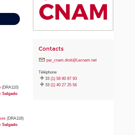
Contacts
par_cnam.droit@Lecnam.net
Téléphone
33
(1) 58 80 87 93
33
(1) 40 27 25 56
e
(DRA110)
iz Salgado
ises
(DRA118)
iz Salgado