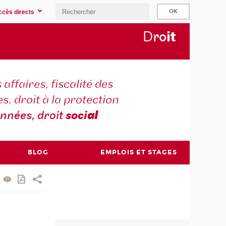
ccès directs
D
ro
i
t
 affaires, fiscalité des
s, droit à la protection
nnées, droit
soci
al
BLOG
EMPLOIS ET STAGES