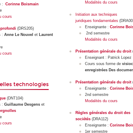
Modalités du cours
e :
Corinne Boismain
e
Initiation aux techniques
u cours
juridiques fondamentales
(DRA00
Enseignante :
Corinne Boi
profondi
(DRS205)
2nd semestre
s :
Anne Le Nouvel
et
Laurent
Modalités du cours
re
Présentation générale du droit
u cours
Enseignant : Patrick Lopez
Cours sous forme de
visio
enregistrées Des docume
Présentation générale du droit
elles technologies
Enseignante :
Corinne Boi
2nd semestre
que
(DNT104)
Modalités du cours
s :
Guillaume Desgens
et
rgnolles
Règles générales du droit des
e
sociétés
(DRA112)
u cours
Enseignante :
Corinne Boi
1er semestre