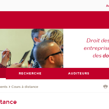
A
Droit des
entreprise
des
do
RECHERCHE
AUDITEURS
ents
Cours à distance
stance