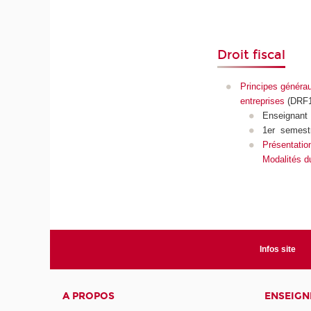
Droit fiscal
Principes générau
entreprises
(DRF1
Enseignant
1er semest
Présentatio
Modalités d
Infos site
A PROPOS
ENSEIG