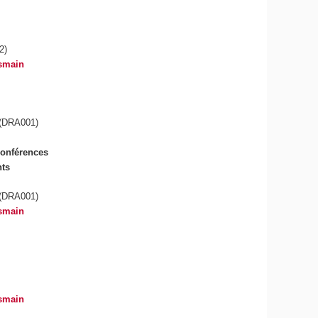
2)
smain
(DRA001)
conférences
nts
(DRA001)
smain
smain