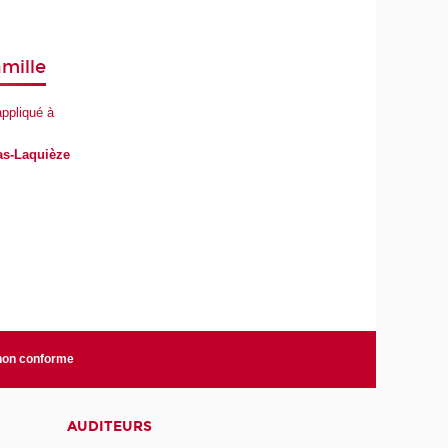
amille
ppliqué à
as-Laquièze
 non conforme
AUDITEURS