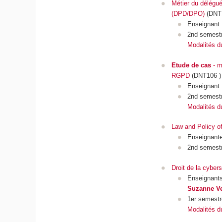
Métier du délégué
(DPD/DPO)
(DNT
Enseignant
2nd semest
Modalités d
Etude de cas
- m
RGPD
(DNT106 )
Enseignant
2nd semest
Modalités d
Law and Policy o
Enseignant
2nd semest
Droit de la cybers
Enseignant
Suzanne Ve
1er semestr
Modalités d