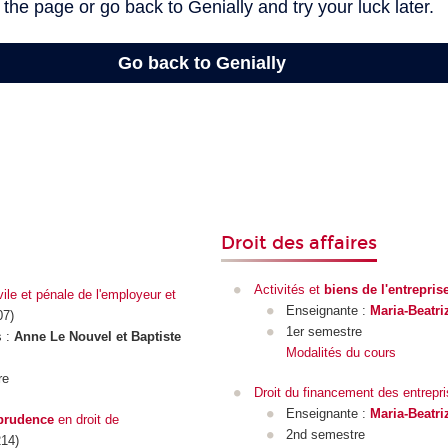
Droit des affaires
Activités et
biens de l'entrepris
ile et pénale de l'employeur et
Enseignante :
Maria-Beatr
7)
1er semestre
s :
Anne Le Nouvel et Baptiste
Modalités du cours
re
Droit du financement des entrepr
Enseignante :
Maria-Beatr
sprudence
en droit de
2nd semestre
14)