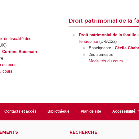
Droit patrimonial de la f
Droit patrimonial de la famille
a
x de fiscalité des
l'entreprise
(DRA122)
00)
Enseignante :
Cécile Chab
 :
Corinne Boismain
2nd semestre
re
Modalités du cours
n du cours
u cours
Contacts et accès
Bibliothèque
Plan de site
Accessibilité:
NEMENTS
RECHERCHE