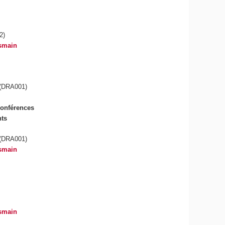
2)
smain
(DRA001)
conférences
nts
(DRA001)
smain
smain