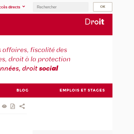
ccès directs
D
ro
i
t
 affaires, fiscalité des
s, droit à la protection
nnées, droit
soci
al
BLOG
EMPLOIS ET STAGES