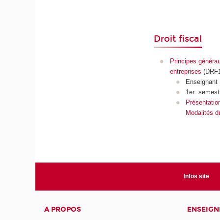
Droit fiscal
Principes générau
entreprises
(DRF1
Enseignant
1er semest
Présentatio
Modalités d
Infos site
A PROPOS
ENSEIG