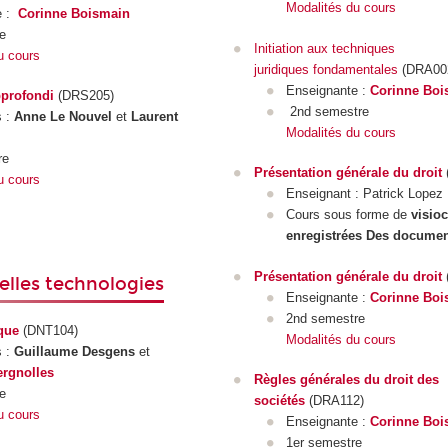
Modalités du cours
e :
Corinne Boismain
e
Initiation aux techniques
u cours
juridiques fondamentales
(DRA00
Enseignante :
Corinne Boi
profondi
(DRS205)
2nd semestre
s :
Anne Le Nouvel
et
Laurent
Modalités du cours
re
Présentation générale du droit
u cours
Enseignant : Patrick Lopez
Cours sous forme de
visio
enregistrées Des docume
Présentation générale du droit
elles technologies
Enseignante :
Corinne Boi
2nd semestre
que
(DNT104)
Modalités du cours
s :
Guillaume Desgens
et
rgnolles
Règles générales du droit des
e
sociétés
(DRA112)
u cours
Enseignante :
Corinne Boi
1er semestre