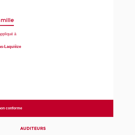
amille
ppliqué à
as-Laquièze
 non conforme
AUDITEURS