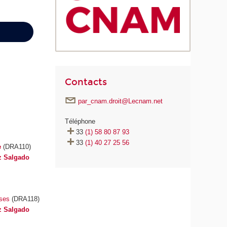
Contacts
par_cnam.droit@Lecnam.net
Téléphone
33
(1) 58 80 87 93
33
(1) 40 27 25 56
e
(DRA110)
iz Salgado
ises
(DRA118)
iz Salgado