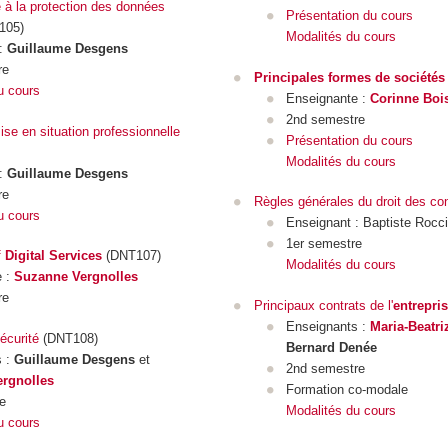
 à la protection des données
Présentation du cours
105)
Modalités du cours
 :
Guillaume Desgens
re
Principales formes de sociétés
u cours
Enseignante :
Corinne Boi
2nd semestre
ise en situation professionnelle
Présentation du cours
Modalités du cours
 :
Guillaume Desgens
re
Règles générales du droit des con
u cours
Enseignant : Baptiste Rocc
1er semestre
f
Digital Services
(DNT107)
Modalités du cours
e :
Suzanne Vergnolles
re
Principaux contrats de l'
entrepri
Enseignants :
Maria-Beatr
écurité
(DNT108)
Bernard Denée
s :
Guillaume Desgens
et
2nd semestre
rgnolles
Formation co-modale
e
Modalités du cours
u cours