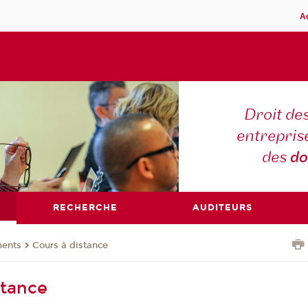
A
Droit des
entreprise
des
do
RECHERCHE
AUDITEURS
ents
Cours à distance
stance