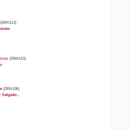
(DRA113)
smain
trats
(DRA103)
ia
se
(DRA106)
iz Salgado
,