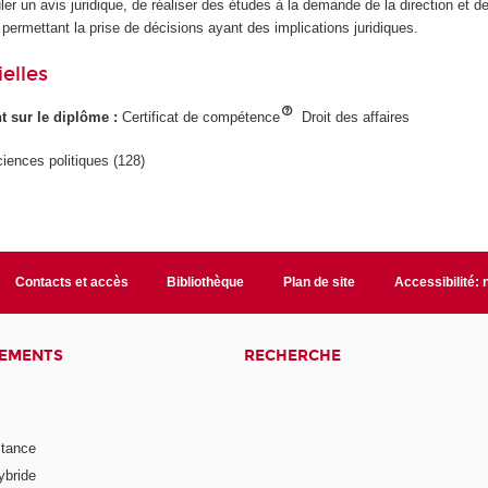
ler un avis juridique, de réaliser des études à la demande de la direction et de
e permettant la prise de décisions ayant des implications juridiques.
elles
ant sur le diplôme :
Certificat de compétence
Droit des affaires
ciences politiques (128)
Contacts et accès
Bibliothèque
Plan de site
Accessibilité:
NEMENTS
RECHERCHE
stance
ybride