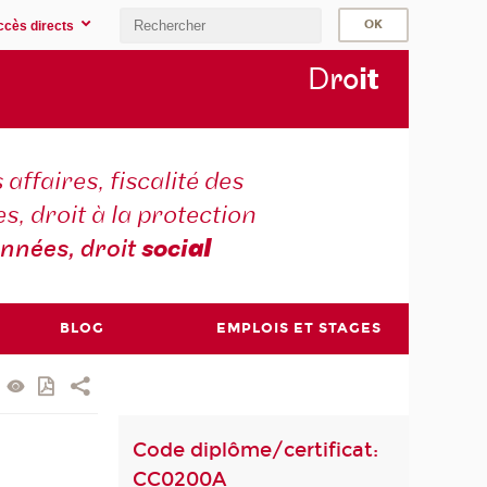
ccès directs
D
ro
i
t
 affaires, fiscalité des
s, droit à la protection
nnées, droit
soci
al
BLOG
EMPLOIS ET STAGES
Code diplôme/certificat:
CC0200A