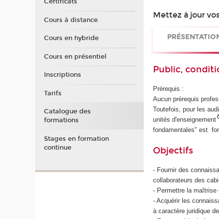
Certificats
Mettez à jour vo
Cours à distance
PRÉSENTATIO
Cours en hybride
Cours en présentiel
Public, conditi
Inscriptions
Prérequis :
Tarifs
Aucun prérequis profess
Toutefois, pour les aud
Catalogue des
unités d'enseignement
formations
fondamentales" est f
Stages en formation
continue
Objectifs
- Fournir des connaiss
collaborateurs des cabin
- Permettre la maîtrise 
- Acquérir les connaiss
à caractère juridique de