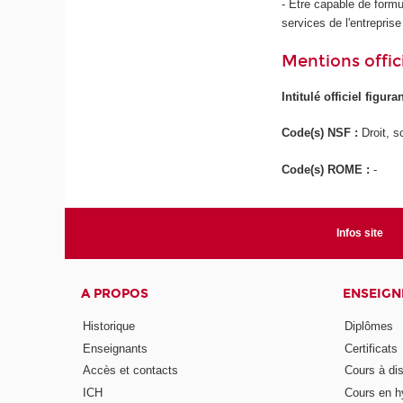
- Etre capable de formu
services de l'entrepris
Mentions offici
Intitulé officiel figur
Code(s) NSF :
Droit, s
Code(s) ROME :
-
Infos site
A PROPOS
ENSEIG
Historique
Diplômes
Enseignants
Certificats
Accès et contacts
Cours à di
ICH
Cours en h