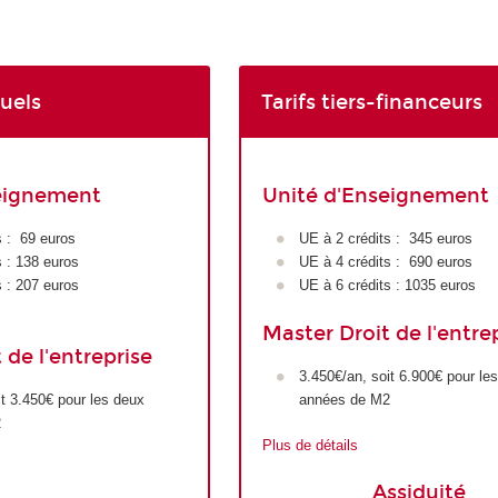
duels
Tarifs tiers-financeurs
eignement
Unité d'Enseignement
s : 69 euros
UE à 2 crédits : 345 euros
s : 138 euros
UE à 4 crédits : 690 euros
s : 207 euros
UE à 6 crédits : 1035 euros
Master Droit de l'entre
 de l'entreprise
3.450€/an, soit 6.900€ pour le
it 3.450€ pour les deux
années de M2
2
Plus de détails
Assiduité