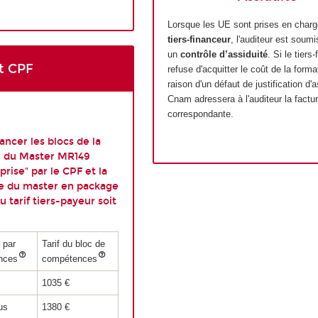
Lorsque les UE sont prises en charg
tiers-financeur
, l'auditeur est soumi
un
contrôle d’assiduité
. Si le tiers
t CPF
refuse d'acquitter le coût de la forma
raison d'un défaut de justification d'a
Cnam adressera à l'auditeur la factu
correspondante.
ancer les blocs de la
 du Master MR149
prise" par le CPF et la
 du master en package
 tarif tiers-payeur soit
 par
Tarif du bloc de
nces
compétences
1035 €
lus
1380 €