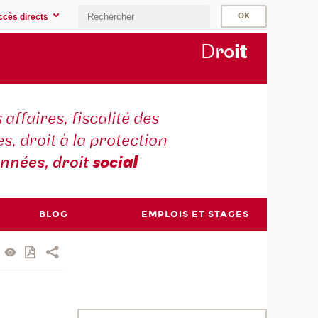
ccès directs
D
ro
i
t
 affaires, fiscalité des
s, droit à la protection
nnées, droit
soci
al
BLOG
EMPLOIS ET STAGES