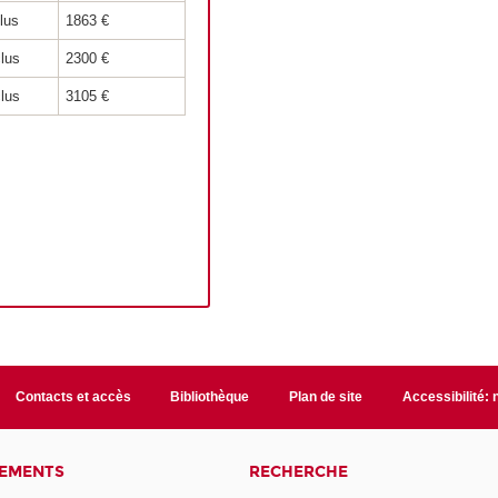
clus
1863 €
clus
2300 €
clus
3105 €
Contacts et accès
Bibliothèque
Plan de site
Accessibilité:
NEMENTS
RECHERCHE