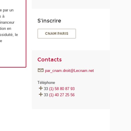
e par un
s à
S'inscrire
-financeur
tion en
CNAM PARIS
ssiduité, le
re
Contacts
par_cnam.droit@Lecnam.net
Téléphone
33
(1) 58 80 87 93
33
(1) 40 27 25 56